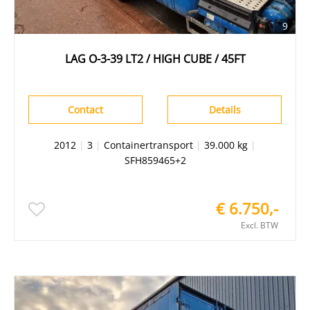
9
LAG O-3-39 LT2 / HIGH CUBE / 45FT
Contact
Details
2012
|
3
|
Containertransport
|
39.000 kg
|
SFH859465+2
€ 6.750,-
Excl. BTW