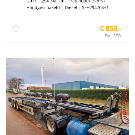
2011
|
254.340 km
|
Hatchback (5-drs)
|
Handgeschakeld
|
Diesel
|
SFH294704+1
€ 850,-
Excl. BTW