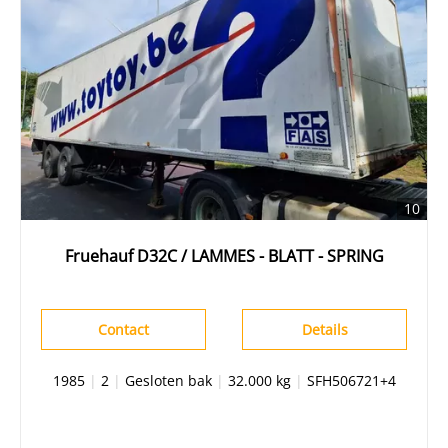
10
Fruehauf D32C / LAMMES - BLATT - SPRING
Contact
Details
1985
|
2
|
Gesloten bak
|
32.000 kg
|
SFH506721+4