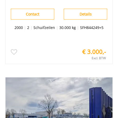
Contact
Details
2000
|
2
|
Schuifzeilen
|
30.000 kg
|
SFH844249+5
€ 3.000,-
Excl. BTW