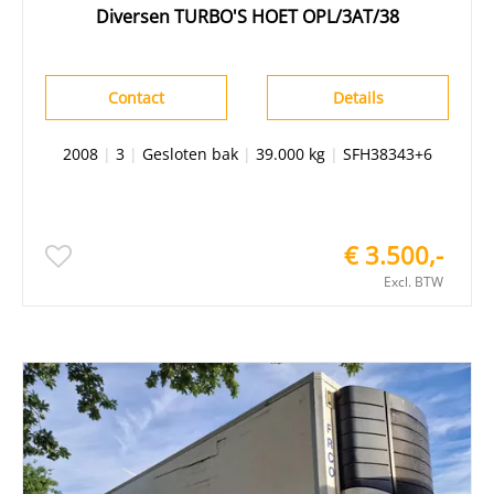
Diversen TURBO'S HOET OPL/3AT/38
Contact
Details
2008
|
3
|
Gesloten bak
|
39.000 kg
|
SFH38343+6
€ 3.500,-
Excl. BTW