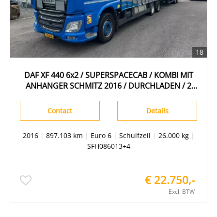
18
DAF XF 440 6x2 / SUPERSPACECAB / KOMBI MIT
ANHANGER SCHMITZ 2016 / DURCHLADEN / 2
STUCK
Contact
Details
2016
|
897.103 km
|
Euro 6
|
Schuifzeil
|
26.000 kg
|
SFH086013+4
€ 22.750,-
Excl. BTW