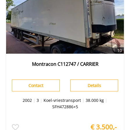
10
Montracon C112747 / CARRIER
Contact
Details
2002
|
3
|
Koel-vriestransport
|
38.000 kg
|
SFH472886+5
€ 3.500,-