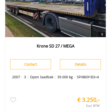
9
Krone SD 27 / MEGA
Contact
Details
2007
|
3
|
Open laadbak
|
39.000 kg
|
SFH869183+4
€ 3.250,-
Excl. BTW