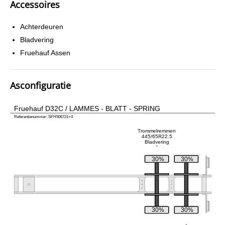
Accessoires
Achterdeuren
Bladvering
Fruehauf Assen
Asconfiguratie
Fruehauf D32C / LAMMES - BLATT - SPRING
Referentienummer: SFH506721+4
Trommelremmen
445/65R22.5
Bladvering
30%
30%
30%
30%