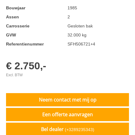
Bouwjaar
1985
Assen
2
Carrosserie
Gesloten bak
GVW
32.000 kg
Referentienummer
SFH506721+4
€ 2.750,-
Excl. BTW
Neem contact met mij op
Een offerte aanvragen
Bel dealer
(+3289235343)