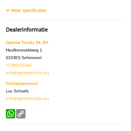
Constructiedatum
1985
Meer specificaties
BTW verrekenbaar
Ja
Chassisnummer
NL1392
Dealerinformatie
Optima Trucks NL BV
Heufkensveldweg 1
6333ES
Schimmert
+3289235343
info@optimatrucks.eu
Contactpersoon
Luc Schoefs
info@optimatrucks.eu
WhatsApp
Copy
Link