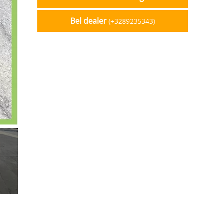
Bel dealer
(+3289235343)