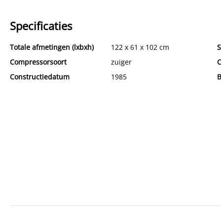
Specificaties
Totale afmetingen (lxbxh)
122 x 61 x 102 cm
S
Compressorsoort
zuiger
C
Constructiedatum
1985
B