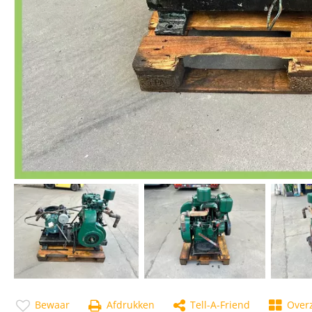
Bewaar
Afdrukken
Tell-A-Friend
Overz