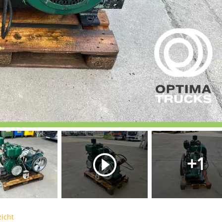
+1
icht