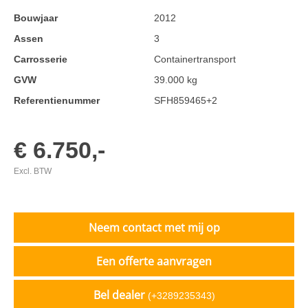
Bouwjaar
2012
Assen
3
Carrosserie
Containertransport
GVW
39.000 kg
Referentienummer
SFH859465+2
€ 6.750,-
Excl. BTW
Neem contact met mij op
Een offerte aanvragen
Bel dealer
(+3289235343)