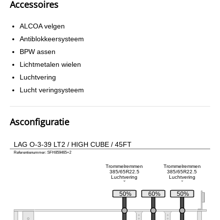
Accessoires
ALCOA velgen
Antiblokkeersysteem
BPW assen
Lichtmetalen wielen
Luchtvering
Lucht veringsysteem
Asconfiguratie
LAG O-3-39 LT2 / HIGH CUBE / 45FT
Referentienummer: SFH859465+2
Trommelremmen
Trommelremmen
385/65R22.5
385/65R22.5
Luchtvering
Luchtvering
50%
60%
50%