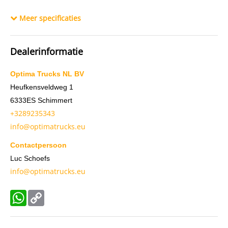
BTW verrekenbaar
Ja
Meer specificaties
Chassisnummer
045040
Dealerinformatie
Optima Trucks NL BV
Heufkensveldweg 1
6333ES
Schimmert
+3289235343
info@optimatrucks.eu
Contactpersoon
Luc Schoefs
info@optimatrucks.eu
WhatsApp
Copy
Link