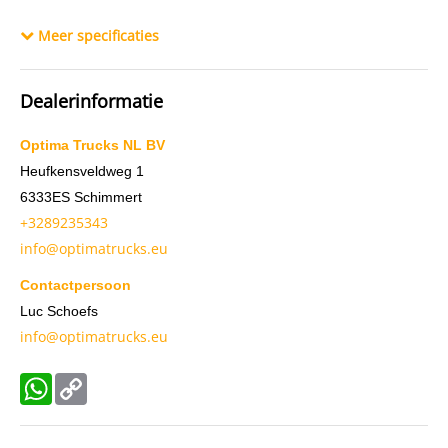
Constructiedatum
1985
Meer specificaties
BTW verrekenbaar
Ja
Chassisnummer
NL1392
Dealerinformatie
Optima Trucks NL BV
Heufkensveldweg 1
6333ES
Schimmert
+3289235343
info@optimatrucks.eu
Contactpersoon
Luc Schoefs
info@optimatrucks.eu
WhatsApp
Copy
Link