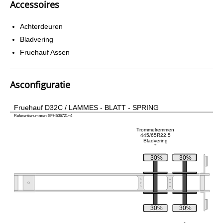
Accessoires
Achterdeuren
Bladvering
Fruehauf Assen
Asconfiguratie
Fruehauf D32C / LAMMES - BLATT - SPRING
Referentienummer: SFH506721+4
Trommelremmen
445/65R22.5
Bladvering
30%
30%
30%
30%