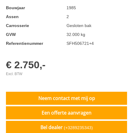
Bouwjaar
1985
Assen
2
Carrosserie
Gesloten bak
GVW
32.000 kg
Referentienummer
SFH506721+4
€ 2.750,-
Excl. BTW
Neem contact met mij op
Een offerte aanvragen
Bel dealer
(+3289235343)