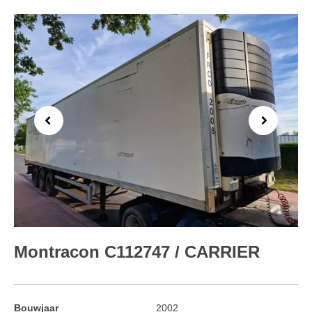
Previous
Next
Montracon C112747 / CARRIER
Bouwjaar
2002