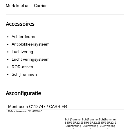
Merk koel unit: Carrier
Accessoires
Achterdeuren
Antiblokkeersysteem
Luchtvering
Lucht veringsysteem
ROR-assen
Schijfremmen
Asconfiguratie
Montracon C112747 / CARRIER
Referentienummer: SFH472886+5
Schijfremmen
Schijfremmen
Schijfremmen
385/65R22.5
385/65R22.5
385/65R22.5
Luchtvering
Luchtvering
Luchtvering