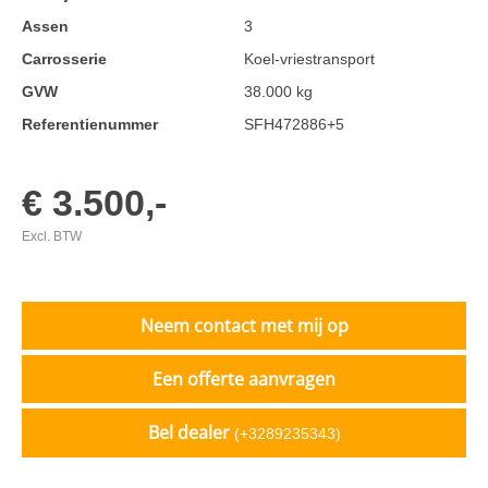
Assen
3
Carrosserie
Koel-vriestransport
GVW
38.000 kg
Referentienummer
SFH472886+5
€ 3.500,-
Excl. BTW
Neem contact met mij op
Een offerte aanvragen
Bel dealer
(+3289235343)