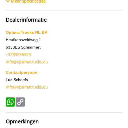
Meer specificaties
Merk koeleenheid
Carrier
Dealerinformatie
Optima Trucks NL BV
Heufkensveldweg 1
6333ES
Schimmert
+3289235343
info@optimatrucks.eu
Contactpersoon
Luc Schoefs
info@optimatrucks.eu
WhatsApp
Copy
Link
Opmerkingen